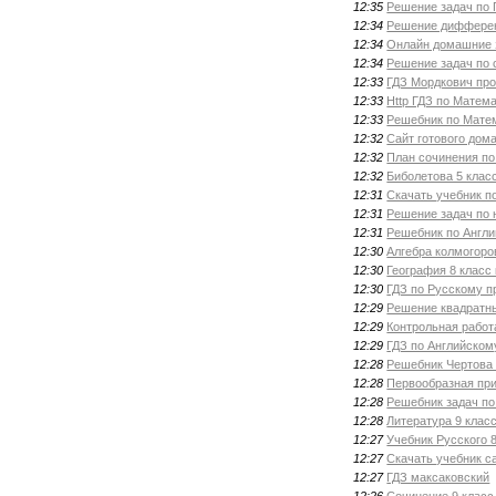
12:35
Решение задач по 
12:34
Решение дифферен
12:34
Онлайн домашние 
12:34
Решение задач по
12:33
ГДЗ Мордкович пр
12:33
Http ГДЗ по Матем
12:33
Решебник по Мате
12:32
Сайт готового дом
12:32
План сочинения по
12:32
Биболетова 5 клас
12:31
Скачать учебник 
12:31
Решение задач по 
12:31
Решебник по Англ
12:30
Алгебра колмогоро
12:30
География 8 класс
12:30
ГДЗ по Русскому п
12:29
Решение квадратн
12:29
Контрольная работ
12:29
ГДЗ по Английском
12:28
Решебник Чертова 
12:28
Первообразная пр
12:28
Решебник задач по
12:28
Литература 9 клас
12:27
Учебник Русского 
12:27
Скачать учебник с
12:27
ГДЗ максаковский
12:26
Сочинение 9 класс