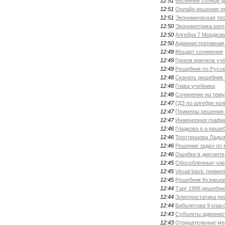
12:51
Весеннее солнце д
12:51
Онлайн решение п
12:51
Экономическая тео
12:50
Эконометрика конт
12:50
Алгебра 7 Мордков
12:50
Административная 
12:49
Моцарт сочинения
12:49
Греков крючков уч
12:49
Решебник по Русск
12:48
Скачать решебник
12:48
Глава учебника
12:48
Сочинение на тему
12:47
ГДЗ по алгебре ко
12:47
Примеры решения 
12:47
Инженерная графи
12:46
Гладкова р а реше
12:46
Тростенцова Ладыж
12:46
Решение задач по 
12:46
Ошибки в диктанте
12:45
Обособленные чле
12:45
Visual basic прим
12:45
Решебник Кузнецо
12:44
Тарг 1988 решебни
12:44
Электростатика ре
12:44
Биболетова 9 клас
12:43
Субъекты админист
12:43
Отрицательные ме