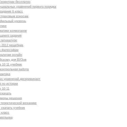
Геометрии бесплатно
циальных уравнений первого порядка
задание 6 класс
 страховым взносам
офильный уровень
атике
матике колмогоров
ашнего задания
 литературе
с 2012 решебник
по философии
налогам онлайн
ийскому для ВУЗов
в 10 11 учебник
 контрольная работа
рактика
ых уравнений дискриминант
а по истории
у 10 11
скачать
имеры решения
 теоретической механике
с скачать учебник
8 класс
авельева