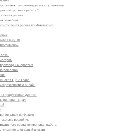
иктант
ростейших тригонометрических уравнений
рия контрольная работа 1
рольная работа
ич решебник
контрольная работа по Математике
ебник
ому языку 10
 трофимовой
 абзац
лмогоров
производных простых
ка решебник
бник
енская ГДЗ 8 класс
макроэкономике онлайн
ны предложения диктант
еры решения задач
вой
к
шение задач по Физике
с скачать решебник
ративного права контрольная работа
стоимения словарный диктант