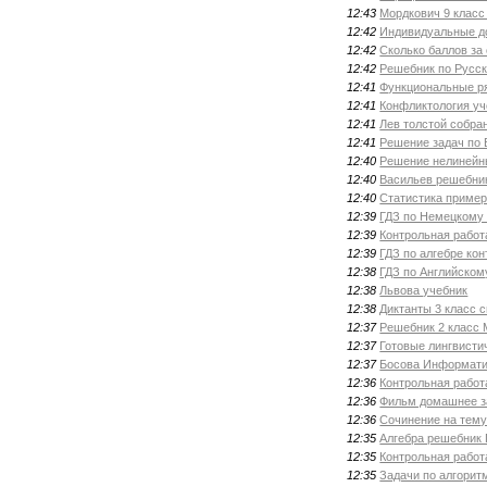
12:43
Мордкович 9 класс
12:42
Индивидуальные д
12:42
Сколько баллов за
12:42
Решебник по Русск
12:41
Функциональные р
12:41
Конфликтология уч
12:41
Лев толстой собра
12:41
Решение задач по 
12:40
Решение нелинейн
12:40
Васильев решебни
12:40
Статистика приме
12:39
ГДЗ по Немецкому
12:39
Контрольная работ
12:39
ГДЗ по алгебре ко
12:38
ГДЗ по Английском
12:38
Львова учебник
12:38
Диктанты 3 класс 
12:37
Решебник 2 класс
12:37
Готовые лингвисти
12:37
Босова Информати
12:36
Контрольная работ
12:36
Фильм домашнее з
12:36
Сочинение на тему
12:35
Алгебра решебник 
12:35
Контрольная работ
12:35
Задачи по алгори