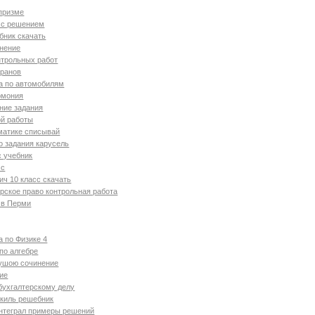
призме
 с решением
бник скачать
инение
нтрольных работ
аранов
а по автомобилям
армония
ние задания
ой работы
матике списывай
 задания карусель
с учебник
сс
ч 10 класс скачать
ское право контрольная работа
 в Перми
а по Физике 4
по алгебре
душою сочинение
ие
бухгалтерскому делу
шкиль решебник
нтеграл примеры решений