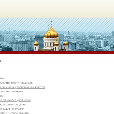
рь
бник
себестоимости продукции
 линейных уравнений называется
ческие сочинения
ова
я линейного уравнения
а система координат
е задач по Физике
ктант 1 класс скачать