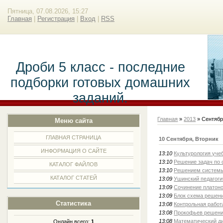
Пятница, 07.08.2026, 15:27
Главная
|
Регистрация
|
Вход
|
RSS
Дроби 5 класс - последние
подборки готовых домашних
заданий.
Главная
»
2013
»
Сентяб
Меню сайта
ГЛАВНАЯ СТРАНИЦА
10 Сентября, Вторник
ИНФОРМАЦИЯ О САЙТЕ
13:10
Культурология уче
13:10
Решение задач по 
КАТАЛОГ ФАЙЛОВ
13:10
Решением системы
КАТАЛОГ СТАТЕЙ
13:09
Ушинский педагоги
13:09
Сочинение платон
13:09
Блок схема решени
Статистика
13:08
Контрольная работ
13:08
Прокофьев решени
13:08
Математический ди
Онлайн всего:
1