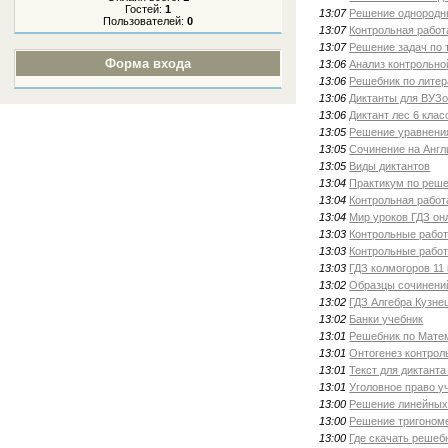
Гостей:
1
13:07
Решение однородн
Пользователей:
0
13:07
Контрольная работ
13:07
Решение задач по 
Форма входа
13:06
Анализ контрольно
13:06
Решебник по литер
13:06
Диктанты для ВУЗ
13:06
Диктант лес 6 клас
13:05
Решение уравнени
13:05
Сочинение на Англ
13:05
Виды диктантов
13:04
Практикум по реше
13:04
Контрольная работ
13:04
Мир уроков ГДЗ он
13:03
Контрольные рабо
13:03
Контрольные работ
13:03
ГДЗ колмогоров 11
13:02
Образцы сочинени
13:02
ГДЗ Алгебра Кузне
13:02
Банки учебник
13:01
Решебник по Матем
13:01
Онтогенез контрол
13:01
Текст для диктанта
13:01
Уголовное право у
13:00
Решение линейных
13:00
Решение тригоном
13:00
Где скачать решеб