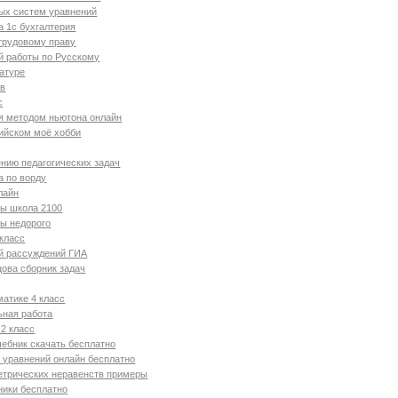
ых систем уравнений
а 1с бухгалтерия
трудовому праву
й работы по Русскому
атуре
ов
с
я методом ньютона онлайн
ийском моё хобби
нию педагогических задач
а по ворду
лайн
ты школа 2100
ы недорого
 класс
й рассуждений ГИА
цова сборник задач
атике 4 класс
ьная работа
 2 класс
чебник скачать бесплатно
 уравнений онлайн бесплатно
етрических неравенств примеры
ники бесплатно