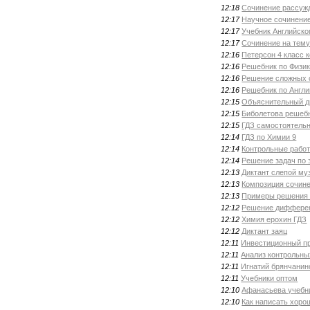
12:18
Сочинение рассуж
12:17
Научное сочинени
12:17
Учебник Английско
12:17
Сочинение на тему
12:16
Петерсон 4 класс 
12:16
Решебник по Физик
12:16
Решение сложных 
12:16
Решебник по Англи
12:15
Объяснительный ди
12:15
Биболетова решеб
12:15
ГДЗ самостоятельн
12:14
ГДЗ по Химии 9
12:14
Контрольные работ
12:14
Решение задач по
12:13
Диктант слепой му
12:13
Композиция сочин
12:13
Примеры решения 
12:12
Решение диффере
12:12
Химия ерохин ГДЗ
12:12
Диктант заяц
12:11
Инвестиционный пр
12:11
Анализ контрольны
12:11
Игнатий брянчанин
12:11
Учебники оптом
12:10
Афанасьева учебни
12:10
Как написать хоро