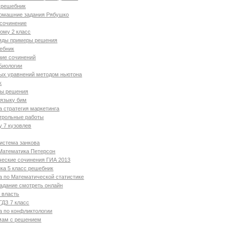
 решебник
омашние задания Рябушко
 сочинение
ому 2 класс
яды примеры решения
ебник
ние сочинений
Биологии
ых уравнений методом ньютона
к
ры решения
 языку бим
а стратегия маркетинга
нтрольные работы
у 7 кузовлев
система занкова
 Математика Петерсон
ческие сочинения ГИА 2013
ка 5 класс решебник
а по Математической статистике
адание смотреть онлайн
 власть
ГДЗ 7 класс
а по конфликтологии
тмам с решением