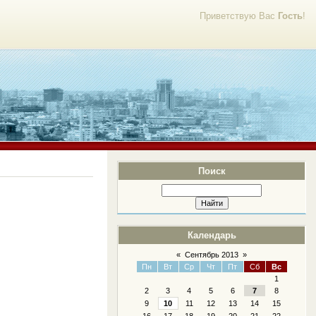
Приветствую Вас
Гость
!
Поиск
Календарь
«
Сентябрь 2013
»
Пн
Вт
Ср
Чт
Пт
Сб
Вс
1
2
3
4
5
6
7
8
9
10
11
12
13
14
15