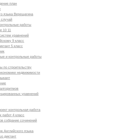
дение план
е
го языка Верещагина
 случай
контрольные работы
е 10 11
систем уравнений
йскому 9 класс
ктант 5 класс
ник
ые и контрольные работы
ы по строительству
 экономике недвижимости
зыкант
ение
алгоритмов
нцированных уравнений
оект контрольная работа
х работ 4 класс
ов собрание сочинений
к Английского языка
шо диктант