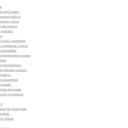
ии
оссии 9 класс
ольная работа
ецкому языку
и бесплатно
а дорожке
он
0 класс решебник
столбиком 2 класс
топографии
та финансовые рынки
мира
по Математике
по Физике скачать
 работа
ть решебник
 онлайн
язык антонова
ского сочинение
и 7
ния по Геометрии
шебник
 по Химии