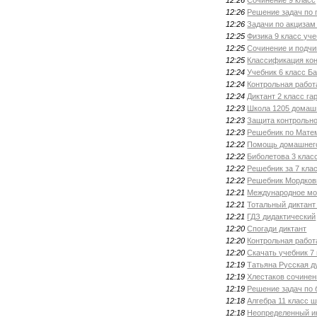
12:26
Решение задач по 
12:26
Задачи по акцизам
12:25
Физика 9 класс уче
12:25
Сочинение и подч
12:25
Классификация ко
12:24
Учебник 6 класс Б
12:24
Контрольная работ
12:24
Диктант 2 класс г
12:23
Школа 1205 домаш
12:23
Защита контрольн
12:23
Решебник по Мате
12:22
Помощь домашнего
12:22
Биболетова 3 клас
12:22
Решебник за 7 кла
12:22
Решебник Мордкови
12:21
Международное мор
12:21
Тотальный диктант
12:21
ГДЗ дидактический
12:20
Спогади диктант
12:20
Контрольная работ
12:20
Скачать учебник 7 
12:19
Татьяна Русская 
12:19
Хлестаков сочинен
12:19
Решение задач по 
12:18
Алгебра 11 класс 
12:18
Неопределенный и