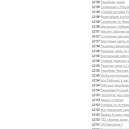
12:59
Решебник тюрин
12:59
Сочинение о Росс
12:59
Учебник история Р
12:58
Франчайзинг контр
12:58
Сочинение по Нем
12:58
Школьные учебник
12:57
Диктант бабочки н
12:57
Сочинение наполе
12:57
Контурные карты 1
12:56
Решение примеров 
12:56
Решение задач по 
12:56
Контрольная рабо
12:56
Учебник древнего 
12:55
Решение задач с2 
12:55
Решебник Чертова 
12:55
Мсфо контрольная
12:54
Идз Рябушко 1 час
12:54
Рябушко решебник
12:54
Решебник Русский 
12:53
Петербург достоев
12:53
Деньги учебник
12:53
Учебник по истори
12:52
Все домашние зада
12:52
Звавич 8 класс ре
12:52
ГДЗ сборник задач
12:51
ГДЗ Биология 7