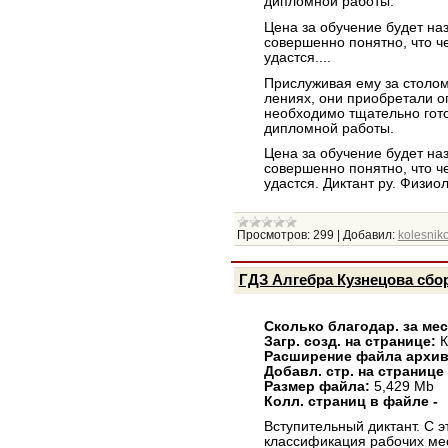
дипломной работы.
Цена за обучение будет на
совершенно понятно, что че
удастся....
Прислуживая ему за столом,
лениях, они приобретали оп
необходимо тщательно гото
дипломной работы.
Цена за обучение будет на
совершенно понятно, что че
удастся. Диктант ру. Физио
Просмотров:
299
|
Добавил:
kolesniko
ГДЗ Алгебра Кузнецова сбо
Сколько благодар. за ме
Загр. созд. на странице:
К
Расширение файла архи
Добавл. стр. на странице 
Размер файла:
5,429 Mb
Колл. страниц в файле -
Вступительный диктант. С 
классификация рабочих мес