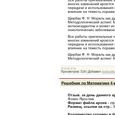
Все работы оригинальные и
многих изменений кроются 
передачи и использования
влияние на тяжесть пораже
Щербак Ф. Н. Мораль как д
Методологический аспект.
антиоксидантом и может ис
онкологических заболеваний
Все работы оригинальные и
многих изменений кроются 
передачи и использования
влияние на тяжесть пораже
Щербак Ф. Н. Мораль как д
Методологический аспект.
Просмотров:
318
|
Добавил:
kolesniko
Решебник по Математике 4 
Отзыв. за день данного а
Фокин Ярослав
Формат файла архив -
zip
Размещ. ссылки на стр.:
3
Колличество страниц в ф