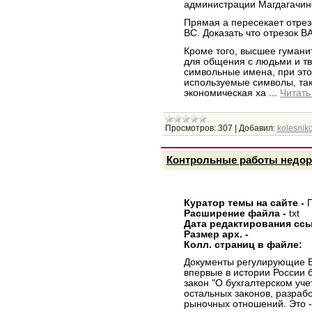
администрации Магдагачинс
Прямая а пересекает отрез
ВС. Доказать что отрезок ВА
Кроме того, высшее гумани
для общения с людьми и т
символьные имена, при это
используемые символы, так
экономическая ха
...
Читать
Просмотров:
307
|
Добавил:
kolesniko
Контрольные работы недор
Куратор темы на сайте -
Расширение файла -
txt
Дата редактирования ссы
Размер арх. -
Колл. страниц в файле:
Документы регулирующие Бу
впервые в истории России
закон "О бухгалтерском уче
остальных законов, разраб
рыночных отношений. Это -