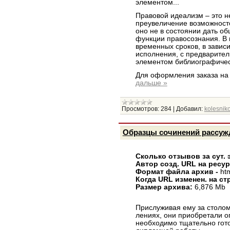
элементом...
Правовой идеализм – это 
преувеличение возможносте
оно не в состоянии дать об
функции правосознания. В 
временных сроков, в завис
исполнения, с предварите
элементом библиографичес
Для оформления заказа на
дальше »
Просмотров:
284
|
Добавил:
kolesniko
Образцы сочинений рассуж
Сколько отзывов за сут. 
Автор созд. URL на ресу
Формат файла архив -
ht
Когда URL изменен. на ст
Размер архива:
6,876 Mb
Прислуживая ему за столом,
лениях, они приобретали оп
необходимо тщательно гото