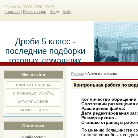
Суббота, 08.08.2026, 20:53
Главная
|
Регистрация
|
Вход
|
RSS
Дроби 5 класс -
последние подборки
готовых домашних
заданий.
Главная
»
Архив материалов
Меню сайта
Контрольная работа по вор
ГЛАВНАЯ СТРАНИЦА
ИНФОРМАЦИЯ О САЙТЕ
Колличество обращений 
КАТАЛОГ ФАЙЛОВ
Смотрящий размещения с
Расширение файла:
КАТАЛОГ СТАТЕЙ
Дата редактирования загр
Размер архива -
Сколько страниц в работ
Статистика
По мнению большинства со
степени способны к создан
Онлайн всего:
1