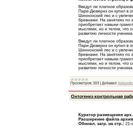
Введут ли платное образов
Пари-Дювернэ он купил в э
Шиннонский лес и с увлече
бревнами. На занятиях по 
приобретает навыки грамот
мыслями, но и телом, что 
развитию личности ученика.
Введут ли платное образов
Пари-Дювернэ он купил в э
Шиннонский лес и с увлече
бревнами. На занятиях по 
приобретает навыки грамот
мыслями, но и телом, что 
развитию личности ученика
Просмотров:
303
|
Добавил:
kolesniko
Онтогенез контрольная раб
Куратор размещения арх.
Расширение файла архив
Обновл. загр. на стр.:
21-