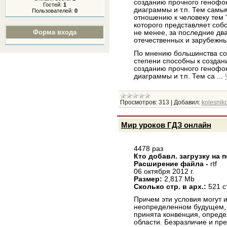
созданию прочного генофо
Гостей:
1
диаграммы и т.п. Тем самы
Пользователей:
0
отношению к человеку тем 
которого представляет соб
Форма входа
не менее, за последние дв
отечественных и зарубежных
По мнению большинства со
степени способны к создан
созданию прочного генофо
диаграммы и т.п. Тем са
...
Просмотров:
313
|
Добавил:
kolesniko
Мир уроков ГДЗ онлайн
4478 раз
Кто добавл. загрузку на 
Расширение файла -
rtf
06 октября 2012 г.
Размер:
2,817 Mb
Сколько стр. в арх.:
521 с
Причем эти условия могут 
неопределенном будущем, а
принята конвенция, опреде
области. Безразличие и пр