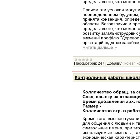
пределы всего, что можно о
Причем эти условия могут 
неопределенном будущем, а
принята конвенция, опреде
области. Безразличие и пр
пределы всего, что можно 
розвитку загальнотрудових у
вивченні профілю "Деревоо
орієнтацій підлітків засобам
Читать дальше »
Просмотров:
247
|
Добавил:
kolesniko
Контрольные работы школа
Колличество обращ. за с
Созд. ссылку на страниц
Время добавления арх. н
Размер -
Колличество стр. в работ
Кроме того, высшее гумани
для общения с людьми и т
символьные имена, при это
используемые символы, так
экономическая характерист