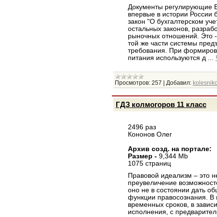
Документы регулирующие Бу
впервые в истории России
закон "О бухгалтерском уче
остальных законов, разраб
рыночных отношений. Это -
той же части системы пре
требования. При формиров
питания используются д
...
Просмотров:
257
|
Добавил:
kolesniko
ГДЗ колмогоров 11 класс
2496 раз
Кононов Олег
Архив созд. на портале:
Размер -
9,344 Mb
1075 страниц
Правовой идеализм – это 
преувеличение возможносте
оно не в состоянии дать об
функции правосознания. В 
временных сроков, в завис
исполнения, с предварите